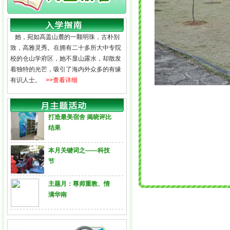
她，宛如高盖山麓的一颗明珠，古朴别
致，高雅灵秀。在拥有二十多所大中专院
校的仓山学府区，她不显山露水，却散发
着独特的光芒，吸引了海内外众多的有缘
有识人士。
>>查看详细
打造最美宿舍 揭晓评比
结果
本月关键词之——科技
节
主题月：尊师重教、情
满华南