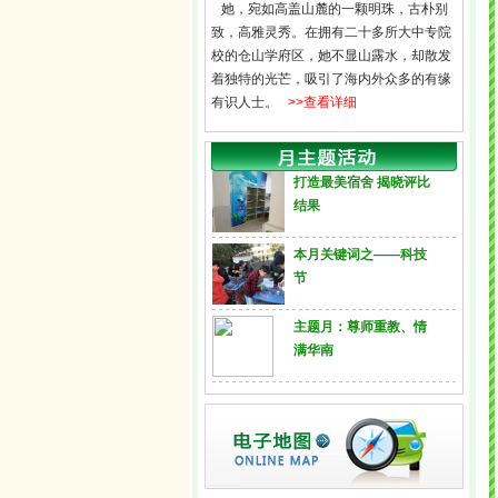
她，宛如高盖山麓的一颗明珠，古朴别
致，高雅灵秀。在拥有二十多所大中专院
校的仓山学府区，她不显山露水，却散发
着独特的光芒，吸引了海内外众多的有缘
有识人士。
>>查看详细
打造最美宿舍 揭晓评比
结果
本月关键词之——科技
节
主题月：尊师重教、情
满华南