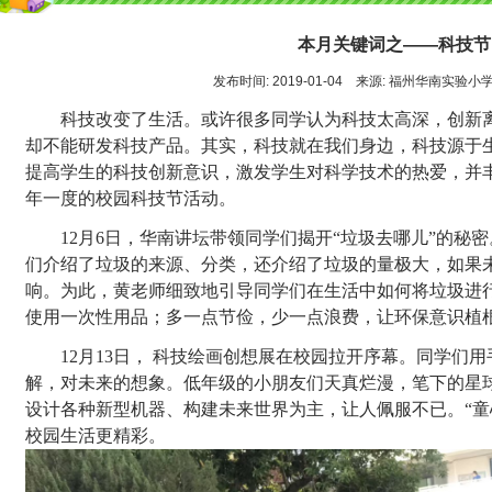
本月关键词之——科技节
发布时间: 2019-01-04 来源: 福州华南实验小
科技改变了生活。
或许很多同学认为科技太高深，创新
却
不能
研发科技产品
。其实，科技就在我们身边，科技源于
提高学生的科技创新意识，激发学生对科学技术的热爱，并
年一度的校园科技节活动。
12月6日，华南讲坛带领同学们揭开“垃圾去哪儿”的秘
们介绍了垃圾的来源、分类，还介绍了垃圾的量极大，如果
响。为此，黄老师细致地引导同学们在生活中如何将垃圾进
使用一次性用品；多一点节俭，少一点浪费，让环保意识植
12月13日， 科技绘画创想展在校园拉开序幕。同学们
解，对未来的想象。低年级的小朋友们天真烂漫，笔下的星
设计各种新型机器、构建未来世界为主，让人佩服不已。“童
校园生活更精彩。