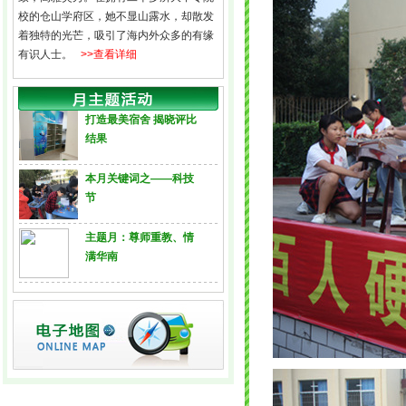
校的仓山学府区，她不显山露水，却散发
着独特的光芒，吸引了海内外众多的有缘
有识人士。
>>查看详细
打造最美宿舍 揭晓评比
结果
本月关键词之——科技
节
主题月：尊师重教、情
满华南