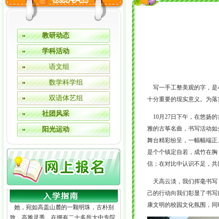
教研动态
学科活动
语文组
数学科学组
写一手工整美观的字，是
双语体艺组
十分重要的现实意义。为落
社团风采
10
月27
日
下午，在悠扬的
阳光运动
雅的古筝名曲，书写
活动如
舞台
精彩纷呈
，一幅幅端正
是
个个镇定自若，
成竹在胸
信；在对比中认识不足，共
天高云淡，我们挥毫书写
己的行动向我们彰显了书写
康文明的校园文化氛围，同
她，宛如高盖山麓的一颗明珠，古朴别
致，高雅灵秀。在拥有二十多所大中专院